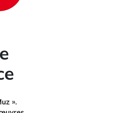
le
ce
Muz ».
 œuvres