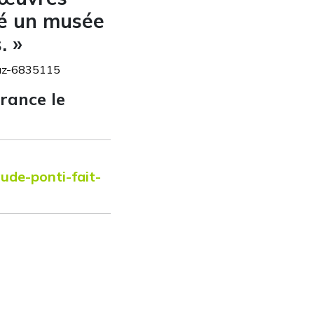
ndé un musée
. »
-muz-6835115
rance le
ude-ponti-fait-