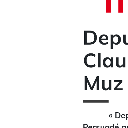
Depu
Clau
Muz 
« Dep
Persuadé qu