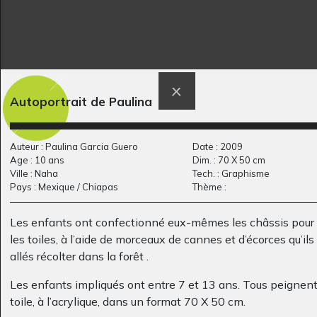
GT_SAIS_55
Plusieurs dessins
Autoportrait de Paulina
Graphisme
2024
Auteur : Paulina Garcia Guero
Date : 2009
Age : 10 ans
Dim. : 70 X 50 cm
Ville : Naha
Tech. : Graphisme
Pays : Mexique / Chiapas
Thème :
Les enfants ont confectionné eux-mêmes les châssis pour
les toiles, à l’aide de morceaux de cannes et d’écorces qu’ils
allés récolter dans la forêt .
Les enfants impliqués ont entre 7 et 13 ans. Tous peignent
Eliot 8-10
Autoportrait au
toile, à l’acrylique, dans un format 70 X 50 cm.
Graphisme, 2019 - 2020
feutre noir sur…