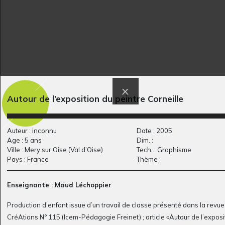
Les renards volants
Le cirque
Autour de l’exposition du peintre Corneille
Graphisme, 2013
Graphisme, 2013
Auteur : inconnu
Date : 2005
Age : 5 ans
Dim. :
Ville : Mery sur Oise (Val d’Oise)
Tech. : Graphisme
Pays : France
Thème :
Enseignante : Maud Léchoppier
Production d’enfant issue d’un travail de classe présenté dans la revue
CréAtions N° 115 (Icem-Pédagogie Freinet) ; article «Autour de l’exposi