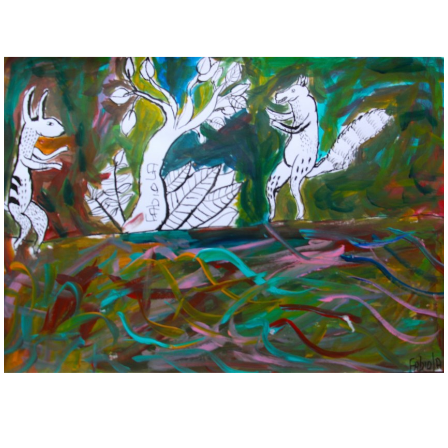
Musée des oeuvres des enfants
Filtrer les oeuvres par thème
Filtrer les oeuvres par technique
4260
oeuvres trouvées