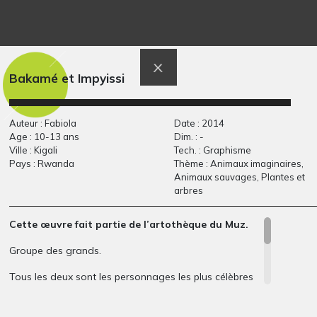
Georges content
Portrait de Jean-Paul
QUESTIONS, 2011
Graphisme
Bakamé et Impyissi
Auteur : Fabiola
Date : 2014
Age : 10-13 ans
Dim. : -
Ville : Kigali
Tech. : Graphisme
Pays : Rwanda
Thème : Animaux imaginaires,
Animaux sauvages, Plantes et
arbres
Cette œuvre fait partie de l’artothèque du Muz.
mexican art
La guerre #7
Graphisme, 2013
Graphisme
Groupe des grands.
Tous les deux sont les personnages les plus célèbres
des contes rwandais.
Ils s’affrontent souvent : le lièvre Bakamé étant rusé,