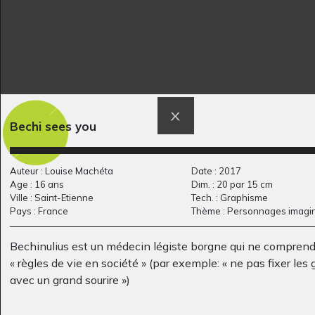
Lord Orion
Le poussin
Graphisme, 2011
Witherwood
Bechi sees you
Graphisme, 2017
Auteur : Louise Machéta
Date : 2017
Age : 16 ans
Dim. : 20 par 15 cm
Ville : Saint-Etienne
Tech. : Graphisme
Pays : France
Thème : Personnages imagin
Bechinulius est un médecin légiste borgne qui ne comprend
« règles de vie en société » (par exemple: « ne pas fixer les
avec un grand sourire »)