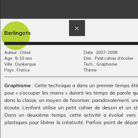
Berlingots
Cavaliers
Dragon 4
Graphisme
Graphisme
Auteur : Chloé
Date : 2007-2008
Age : 8-10 ans
Dim. : Petit cahier d'écolier
Ville : Dunkerque
Tech. : Graphisme
Pays : France
Thème :
Graphisme
: Cette technique a dans un premier temps été 
pour « s’occuper les mains » durant les temps de parole qu
dans la classe, un moyen de favoriser, paradoxalement, u
écoute. L’enfant utilise un petit cahier de dessin et un sty
Dans un deuxième temps, cette activité a évolué vers 
L’œil de la belle
Illustrer le début de
plastiques pour libérer la créativité. Parfois point de dépar
jeune…
l’histoire
grand format et la couleur, les « griffonnages automatiqu
Dessins numériques, 2013
2013
aussi fourni une approche au non-figuratif.