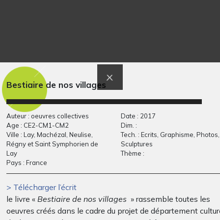
Lou #3
Super Héroïne
Graphisme, 2017
Graphisme, 2014
Bestiaire de nos villages
Auteur : oeuvres collectives
Date : 2017
Age : CE2-CM1-CM2
Dim. :
Ville : Lay, Machézal, Neulise,
Tech. : Ecrits, Graphisme, Photos,
Régny et Saint Symphorien de
Sculptures
Lay
Thème :
Pays : France
> Télécharger l’écrit
le livre «
Bestiaire de nos villages
» rassemble toutes les
L’Opéra
Forgeron 3
oeuvres créés dans le cadre du projet de département cultur
Graphisme, 2024
Graphisme