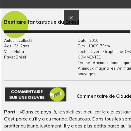
Bestiaire fantastique du Brésil
Auteur : collectif
Date : 2010
Age : 5/12ans
Dim. : 100X170cm
Ville : Naha
Tech. : Divers, Graphisme, O
Pays : Brésil
COMMENTÉE
Autoportrait de
Renards
Thème : Animaux domestique
Graphisme
Marcus
Animaux imaginaires, Animau
Graphisme, 2009
sauvages
Commentaire de Claud
Ponti
: »Dans ce pays là, le soleil est bleu, car le ciel est jau
C’est parce qu’il y a du monde. Beaucoup. Dans tous les sen
profiter du jaune, justement. Il y a des plus petits parce qu’il