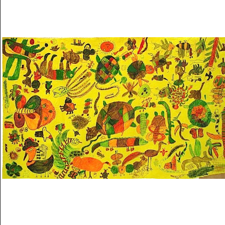
Musée des oeuvres des enfants
Filtrer les oeuvres par thème
Filtrer les oeuvres par technique
4260
oeuvres trouvées