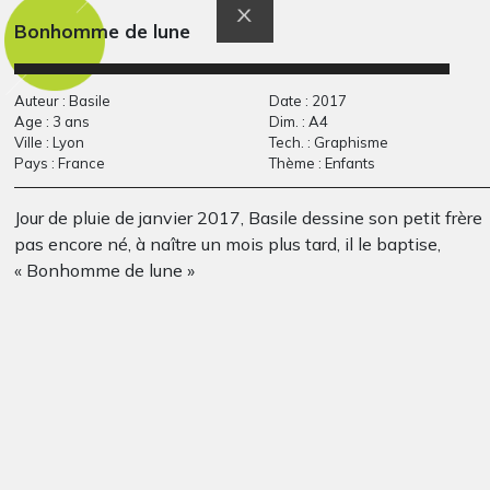
Bonhomme de lune
Auteur : Basile
Date : 2017
Age : 3 ans
Dim. : A4
Ville : Lyon
Tech. : Graphisme
Pays : France
Thème : Enfants
Jour de pluie de janvier 2017, Basile dessine son petit frère
Portrait de Mohamed
Le roi Hugo
pas encore né, à naître un mois plus tard, il le baptise,
Graphisme, 2011
Faik
« Bonhomme de lune »
Graphisme, 2010