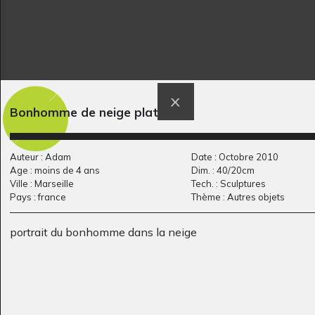
Bonhomme de neige plat
Cheval noir
Musique de chambre
Graphisme, 2010
Graphisme - Ecrits, 2020
Auteur : Adam
Date : Octobre 2010
Age : moins de 4 ans
Dim. : 40/20cm
Ville : Marseille
Tech. : Sculptures
Pays : france
Thème : Autres objets
portrait du bonhomme dans la neige