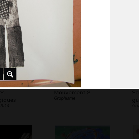
_24
L’enfant sirène
De
Graphisme, 2011
Gra
es
Mouvement 8
Sa
Graphisme
giques
g
 2014
Gra