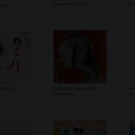
Graphisme, 2019
Ecr
hee
a et ça…
Portrait de profil
Le
Graphisme
Gra