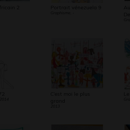
ricain 2
Portrait vénezuela 9
Au
Graphisme, -
De
Gra
72
C’est moi le plus
Le
 2014
Gra
grand
2013