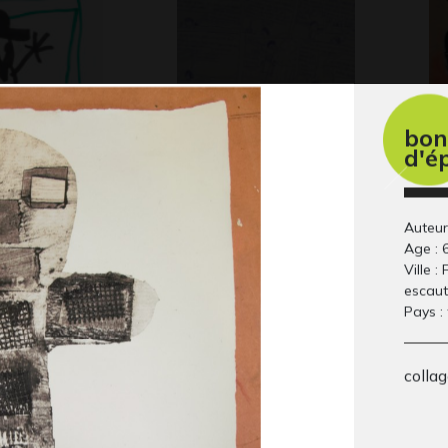
bon
d'é
ien dans
La Cabane des Ados
M 
2021
Gr
eur
 2021
Auteur
Age : 
Ville :
escaut
Pays :
colla