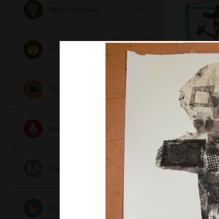
Notre planete
Animaux
Le magic
Objets
l’ordinat
Graphisme,
Imaginaire
Famille
Portraits