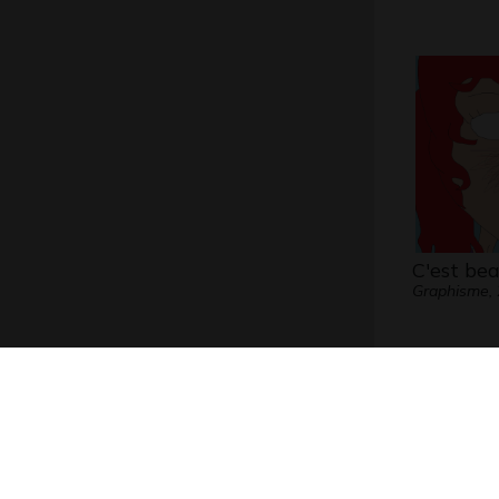
C'est be
Graphisme,