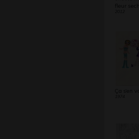
fleur sec
2012
Ça s’en v
1974