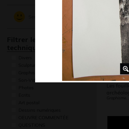
GT_ECOL
Graphisme
Sentiments - Emotions
Filtrer les oeuvres par
technique
Divers
Sculptures
Graphisme
Son-Vidéo
Les fouill
Photos
archéolo
Ecrits
Graphisme,
Art postal
Dessins numériques
OEUVRE COMMENTÉE
QUESTIONS