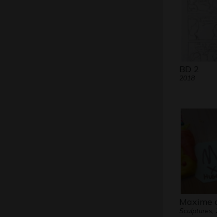
BD 2
2018
Maxime 
Sculptures,