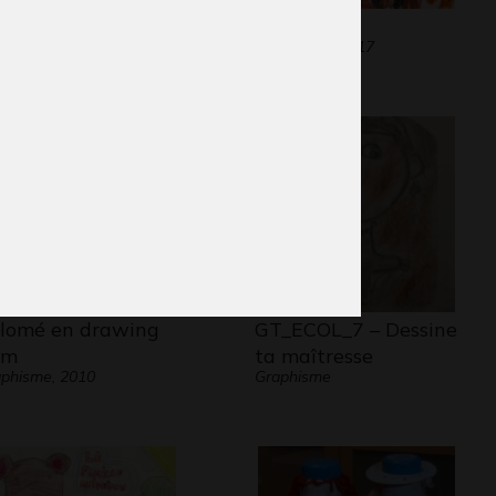
s poussins
Lou #7
phisme, 2016
Graphisme, 2017
lomé en drawing
GT_ECOL_7 – Dessine
um
ta maîtresse
phisme, 2010
Graphisme