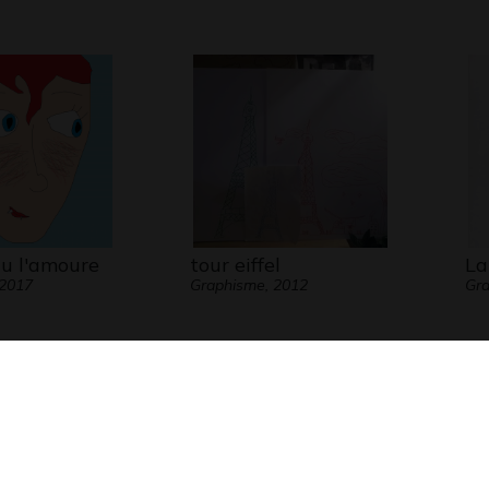
au l'amoure
tour eiffel
La
 2017
Graphisme, 2012
Gra