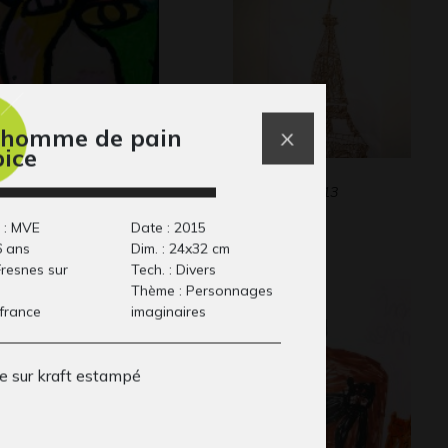
homme de pain
pice
comme Masque
Tour Eiffel
aphisme
Graphisme, 2013
 : MVE
Date : 2015
6 ans
Dim. : 24x32 cm
 Fresnes sur
Tech. : Divers
Thème : Personnages
 france
imaginaires
ge sur kraft estampé