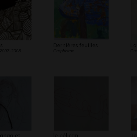
s
Dernières feuilles
La
 2007-2008
Graphisme
Gra
anga et
le pélican
Te