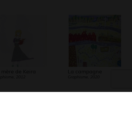
 mère de Keira
La campagne
phisme, 2012
Graphisme, 2020