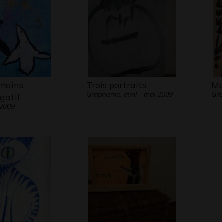
mains
Trois portraits
Ma
Graphisme, avril - mai 2009
Gr
égatif
 2009