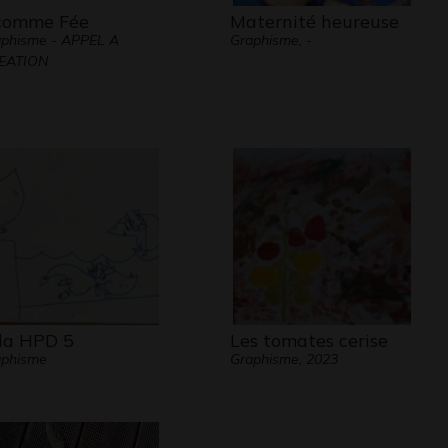
comme Fée
Maternité heureuse
phisme - APPEL A
Graphisme, -
EATION
la HPD 5
Les tomates cerise
aphisme
Graphisme, 2023