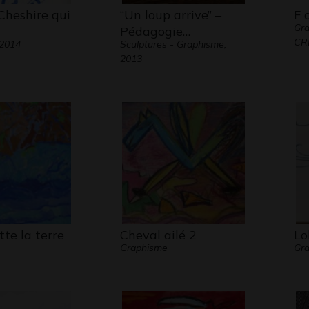
Cheshire qui
“Un loup arrive” –
F 
Gra
Pédagogie…
CR
 2014
Sculptures - Graphisme,
2013
tte la terre
Cheval ailé 2
Lo
Graphisme
Gr