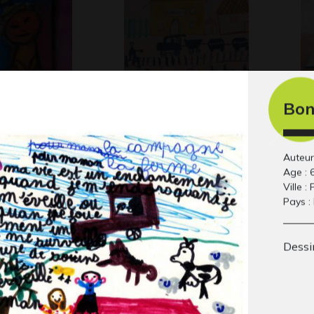
ans sa
W comme Wagon
40
Bon
Graphisme
Ecr
Auteur 
Age : 
Ville : 
Pays :
Dessin
e et
Lola HG 7
Tri