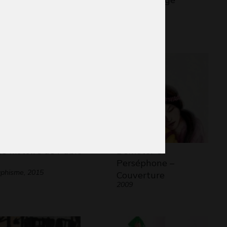
phisme, 2017
2013
e histoire de Pablo
Demeter et
Perséphone –
phisme, 2015
Couverture
2009