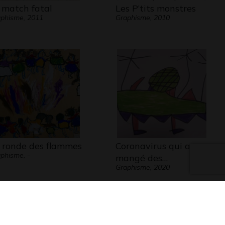
 match fatal
Les P’tits monstres
phisme, 2011
Graphisme, 2010
 ronde des flammes
Coronavirus qui a
phisme, -
mangé des…
Graphisme, 2020