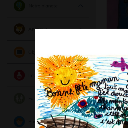
Notre planete
Animaux
Maman d
maison
Objets
Graphisme
Imaginaire
Famille
Portraits
labyrinth