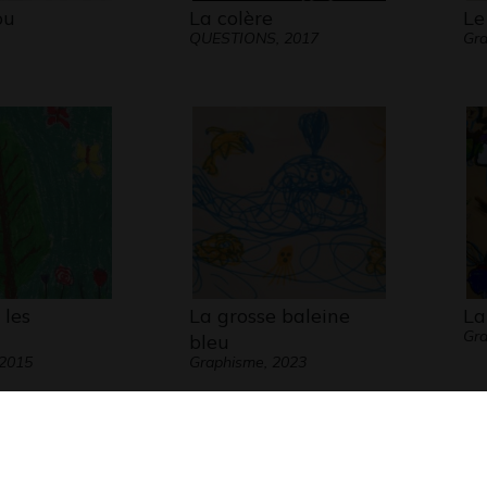
ou
La colère
Le
QUESTIONS, 2017
Gra
 les
La grosse baleine
La
Gra
bleu
 2015
Graphisme, 2023