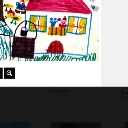
Graphisme
Gra
me
 2012
et l’eau
Deux amis
Un
Graphisme
à…
Gra