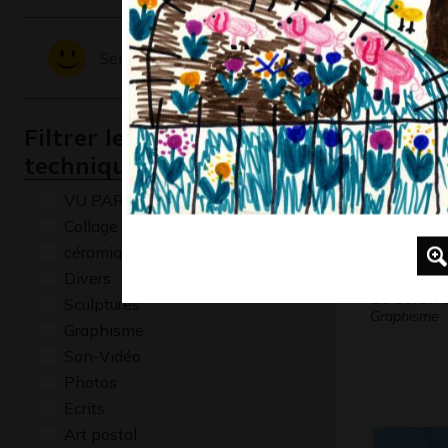
graphis
Graphisme,
Sentiments - Emotions
Filtrer les oeuvres par
technique
VU PAR CLAUDE PONTI
Collage
céramique
Divers
Le soleil 
Sculptures
Graphisme
Graphisme
Son-Vidéo
Photos
Ecrits
Art postal