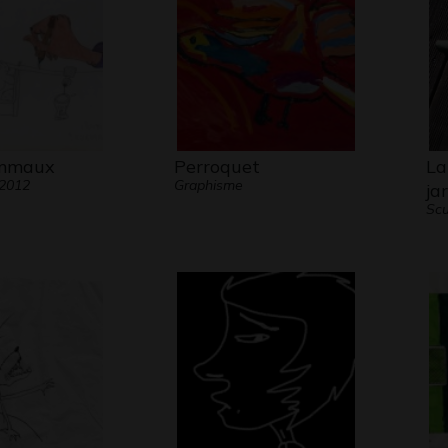
mmaux
Perroquet
La
 2012
Graphisme
ja
Scu