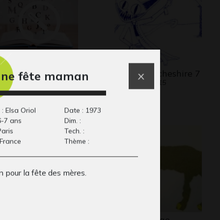
 ans
le chat du cheshire 7
ne fête maman
its, 2009
Graphisme, 2015
: Elsa Oriol
Date : 1973
6-7 ans
Dim. :
Paris
Tech. :
 France
Thème :
 pour la fête des mères.
lilo
Le chat beige