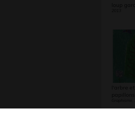
loup gar
2013
l'arbre et
papillons
Graphisme,