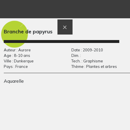
Portraits et oiseau
Titi alias Marie-
Graphisme, inconnue
Jeanne-Henriette
Graphisme, 2018
Branche de papyrus
Auteur : Aurore
Date : 2009-2010
Age : 8-10 ans
Dim. :
Ville : Dunkerque
Tech. : Graphisme
Pays : France
Thème : Plantes et arbres
Aquarelle
Capoeira Branca,
Le cheval sauvage
Graphisme, 2015
est enfermé…
Graphisme