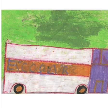
Musée des oeuvres des enfants
Filtrer les oeuvres par thème
Filtrer les oeuvres par technique
4260
oeuvres trouvées