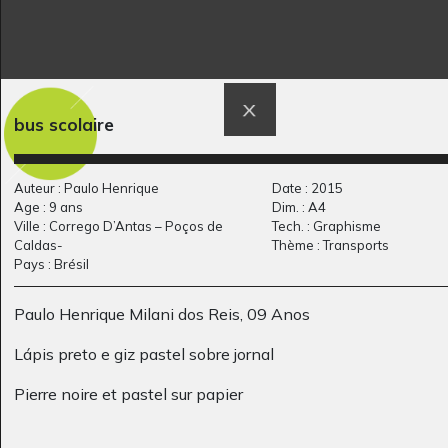
bus scolaire
eaux calmes
Cavalier 2
Graphisme, 2008
Graphisme
Auteur : Paulo Henrique
Date : 2015
Age : 9 ans
Dim. : A4
Ville : Corrego D’Antas – Poços de
Tech. : Graphisme
Caldas-
Thème : Transports
Pays : Brésil
Paulo Henrique Milani dos Reis, 09 Anos
Lápis preto e giz pastel sobre jornal
Pierre noire et pastel sur papier
Plug- The movie
GT_ECOL_23