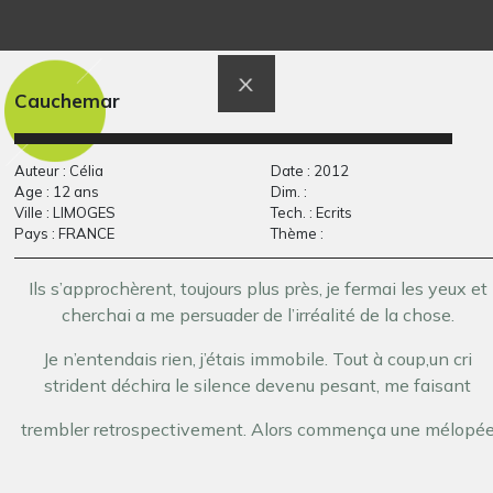
départ de vacances à
Fleur mauve
2003-2004
Noirmoutiers
Graphisme, 2012
Cauchemar
Auteur : Célia
Date : 2012
Age : 12 ans
Dim. :
Ville : LIMOGES
Tech. : Ecrits
Pays : FRANCE
Thème :
Ils s’approchèrent, toujours plus près, je fermai les yeux et
cherchai a me persuader de l’irréalité de la chose.
La vie dans un
Portrait de Nils Duc
Je n’entendais rien, j’étais immobile. Tout à coup,un cri
Graphisme, 2010
village…
strident déchira le silence devenu pesant, me faisant
Graphisme, 2012
trembler retrospectivement. Alors commença une mélopé
lointaine, effrayante, mais envoûtante. Je n’entendais