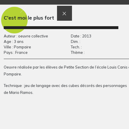
Cheval ailé 5
Le papy et la mamy
Graphisme
Sculptures
C'est moi le plus fort
Auteur : oeuvre collective
Date : 2013
Age : 3 ans
Dim. :
Ville : Pompaire
Tech. :
Pays : France
Thème :
Oeuvre réalisée par les élèves de Petite Section de l’
école
Louis Canis 
Pompaire
.
Technique :
jeu de langage avec des cubes décorés des personnages
La récré
Ma maison GT
de Mario Ramos
.
Graphisme, 2011
Graphisme