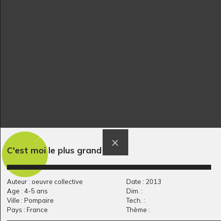
Le grimoire D’Elfie
Lucile 26
Graphisme, 2023
Graphisme, 2012
C'est moi le plus grand
C comme Coq
Le fantôme à rayures
Graphisme, -
Graphisme, 2020
Auteur : oeuvre collective
Date : 2013
Age : 4-5 ans
Dim. :
Ville : Pompaire
Tech. :
Pays : France
Thème :