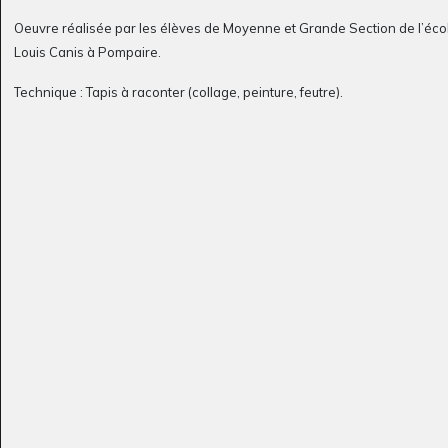
Oeuvre réalisée par les élèves de Moyenne et Grande Section de l’
éco
Louis Canis à Pompaire
.
Technique :
Tapis à raconter
(collage, peinture, feutre).
The enchanted Land
Gastro
Graphisme, 2023
( le…
Graphisme, 2006