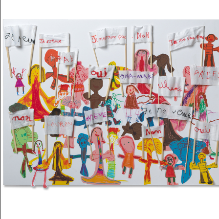
Musée des oeuvres des enfants
Filtrer les oeuvres par thème
Filtrer les oeuvres par technique
4260
oeuvres trouvées