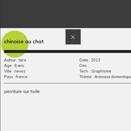
Lola HG 9
l’arbre jaune
chinoise au chat
Graphisme
Divers - Graphisme, 2008
Auteur : tara
Date : 2013
Age : 8 ans
Dim. :
Ville : nevez
Tech. : Graphisme
Pays : france
Thème : Animaux domestiqu
peinture sur toile
Mer rose
Pépine-Perceval-
Graphisme
Marie Egypta
Graphisme, 2012