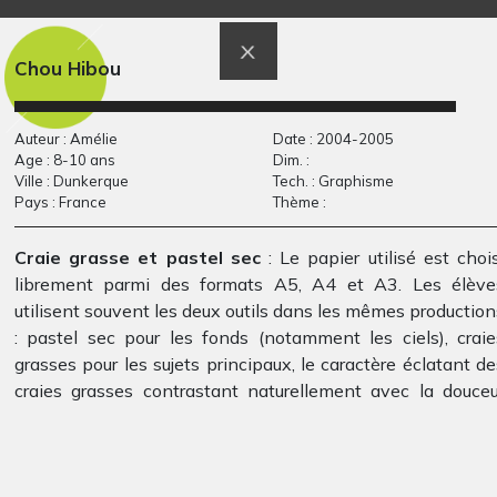
Graphisme, 2003
Chou Hibou
Auteur : Amélie
Date : 2004-2005
Age : 8-10 ans
Dim. :
Ville : Dunkerque
Tech. : Graphisme
Pays : France
Thème :
Craie grasse et pastel sec
: Le papier utilisé est chois
librement parmi des formats A5, A4 et A3. Les élève
T comme Tracteur
les poissons
Graphisme, -
Graphisme, 2006
utilisent souvent les deux outils dans les mêmes production
: pastel sec pour les fonds (notamment les ciels), craie
grasses pour les sujets principaux, le caractère éclatant de
craies grasses contrastant naturellement avec la douceu
des pastels.