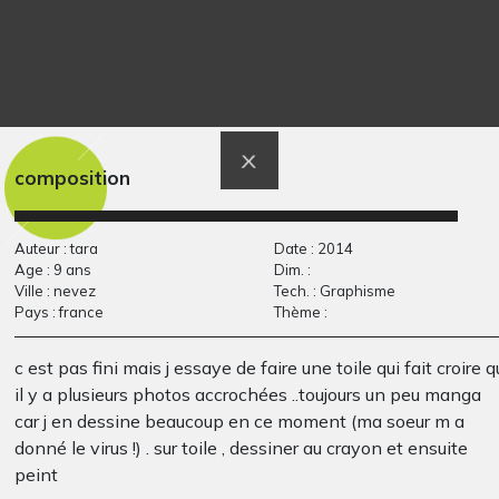
T comme Tracteur
Quand je lui parle il…
Graphisme, -
Graphisme, 2017
composition
Auteur : tara
Date : 2014
Age : 9 ans
Dim. :
Ville : nevez
Tech. : Graphisme
Pays : france
Thème :
c est pas fini mais j essaye de faire une toile qui fait croire q
Dans la forêt
Atelier de peinture
il y a plusieurs photos accrochées ..toujours un peu manga
2013
(2)
car j en dessine beaucoup en ce moment (ma soeur m a
Graphisme, 2008 / 2009
donné le virus !) . sur toile , dessiner au crayon et ensuite
peint