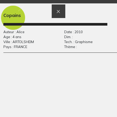
l’arbre à pois
La Joconde
Graphisme, 2008
Graphisme, 2024
Copains
Auteur : Alice
Date : 2010
Age : 4 ans
Dim. :
Ville : ARTOLSHEIM
Tech. : Graphisme
Pays : FRANCE
Thème :
Vent 1
La famille
Graphisme
Graphisme - OEUVRE
COMMENTÉE, 2007