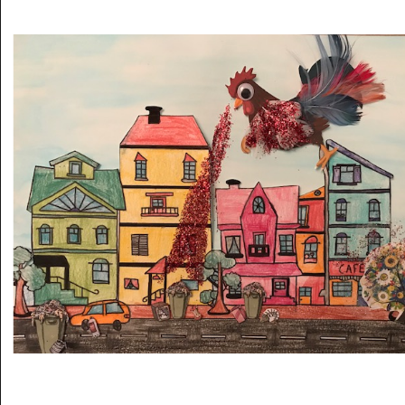
Musée des oeuvres des enfants
Filtrer les oeuvres par thème
Filtrer les oeuvres par technique
4260
oeuvres trouvées