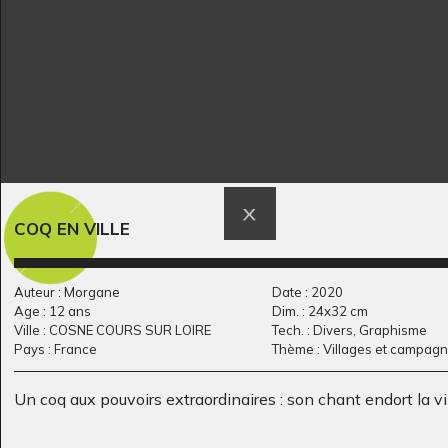
Lord Orion
Lola Anim 6
Graphisme
Witherwood
Graphisme, 2017
COQ EN VILLE
Auteur : Morgane
Date : 2020
Age : 12 ans
Dim. : 24x32 cm
Ville : COSNE COURS SUR LOIRE
Tech. : Divers, Graphisme
Pays : France
Thème : Villages et campag
Un coq aux pouvoirs extraordinaires : son chant endort la vil