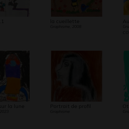
11
la cueillette
Au
Graphisme, 2008
Gr
CO
ur la lune
Portrait de profil
Ot
 2023
Graphisme
Gra