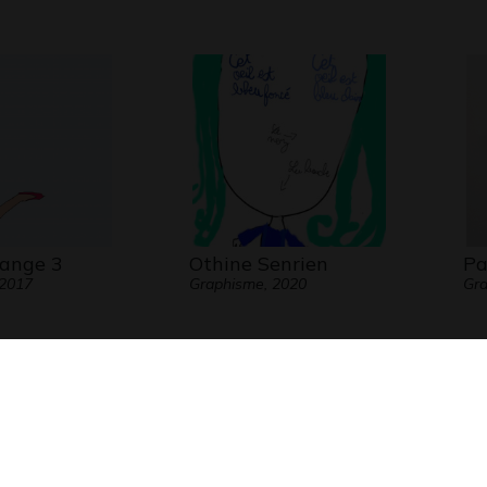
'ange 3
Othine Senrien
Pa
 2017
Graphisme, 2020
Gra