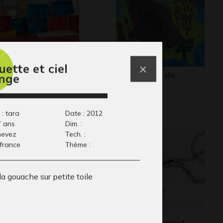
uette et ciel
-ci, par l’Art!
I comme Île de
nge
13
Robinson…
Graphisme, -
 : tara
Date : 2012
7 ans
Dim. :
 nevez
Tech. :
 france
Thème :
 la gouache sur petite toile
iot 8-10 ans
un truc qui m’est