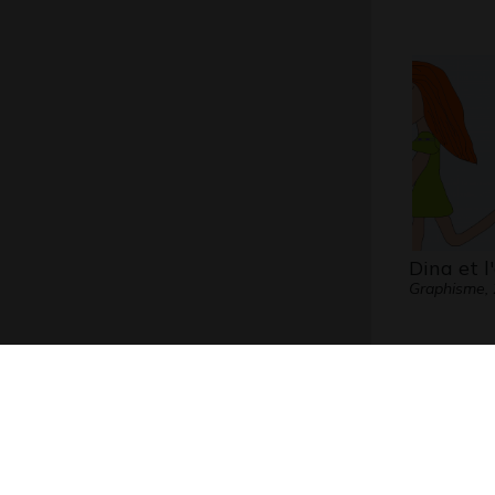
Dina et l
Graphisme,