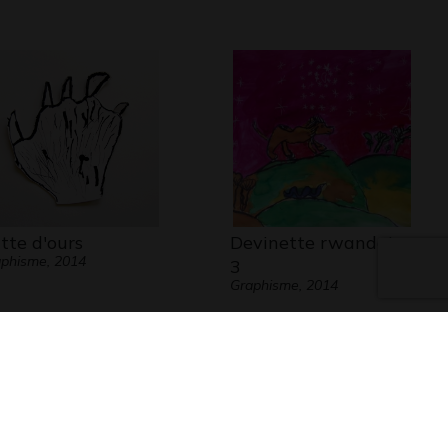
tte d'ours
Devinette rwandaise
phisme, 2014
3
Graphisme, 2014