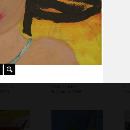
Graphisme, -
Gr
a
 2009
tition
l’automne
Le
 2020
Son-Vidéo, 2006
Gra