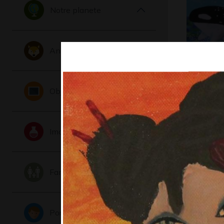
Notre planete
Animaux
L’orque
Graphisme,
Objets
Imaginaire
Famille
Portraits
Autoport