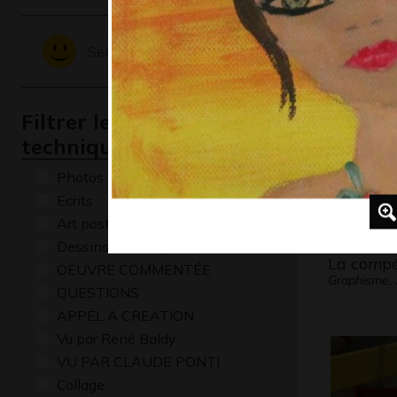
d’Amand
Graphisme,
Sentiments - Emotions
Filtrer les oeuvres par
technique
Photos
Ecrits
Art postal
Dessins numériques
La compé
OEUVRE COMMENTÉE
Graphisme,
QUESTIONS
APPEL A CREATION
Vu par René Baldy
VU PAR CLAUDE PONTI
Collage