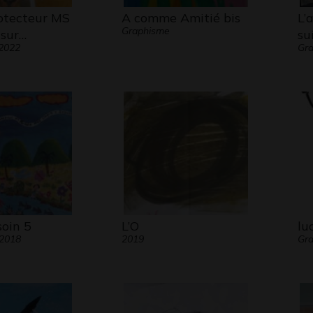
otecteur MS
A comme Amitié bis
L’
Graphisme
sur…
su
 2022
Gra
soin 5
L’O
lu
 2018
2019
Gra