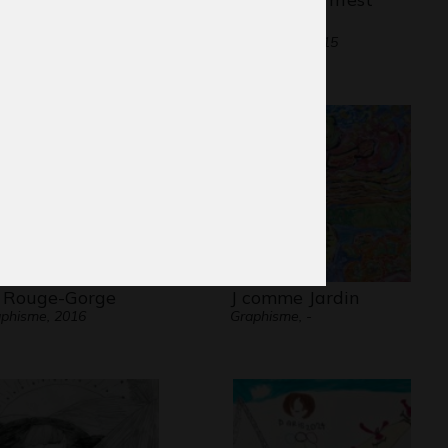
aphisme
passé…
Graphisme, 2015
 Rouge-Gorge
J comme Jardin
phisme, 2016
Graphisme, -