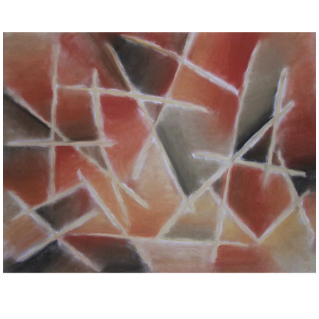
Musée des oeuvres des enfants
Filtrer les oeuvres par thème
Filtrer les oeuvres par technique
4260
oeuvres trouvées