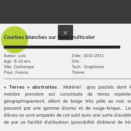
La Fée-moi lyre
Le cheval qui porte
Graphisme, octobre 2009
la…
Graphisme
Courbes blanches sur fond multicolor
Auteur : Loïs
Date : 2010-2011
Age : 8-10 ans
Dim. :
Ville : Dunkerque
Tech. : Graphisme
Pays : France
Thème :
« Terres » abstraites
: Matériel : gros pastels dont l
matière première est constituée de terres repérée
La maison du
Paris insolite
géographiquement, allant du beige très pâle au noir, e
Graphisme
bonheur
passant par une gamme d’ocres et de rouge-brique… Le
22.04.2007
élèves se sont emparés de cet outil avec une sorte d’avidité
de par sa facilité d’utilisation (possibilité d’obtenir de trè
beaux fondus) et son caractère très « physique » (c’est l