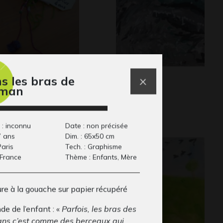
mone de Marius
Mer grise
s les bras de
lptures, 2019
Graphisme
man
 : inconnu
Date : non précisée
7 ans
Dim. : 65x50 cm
Paris
Tech. : Graphisme
 France
Thème : Enfants, Mère
re à la gouache sur papier récupéré
e de l’enfant : «
Parfois, les bras des
s c’est comme des berceaux qui