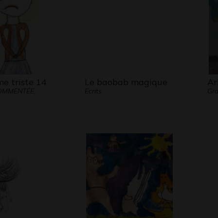
 triste 14
Le baobab magique
Ar
OMMENTÉE,
Ecrits
Gra