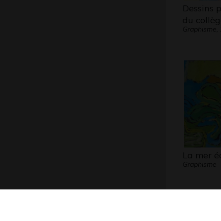
Dessins 
du collè
Graphisme,
La mer é
Graphisme