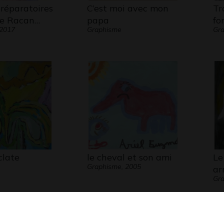
préparatoires
C’est moi avec mon
Tr
ge Racan…
papa
fo
 2017
Graphisme
Gra
clate
le cheval et son ami
Le
Graphisme, 2005
ar
Gr