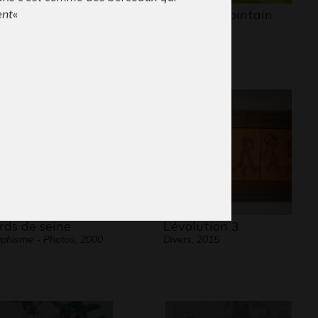
yage en voiture
Le champ lointain
ent
«
phisme, 2012
2021
rds de seine
L’évolution 3
phisme - Photos, 2000
Divers, 2015