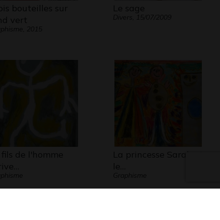
ois bouteilles sur
Le sage
Divers, 15/07/2009
nd vert
phisme, 2015
 fils de l'homme
La princesse Sarah et
rive…
le…
aphisme
Graphisme