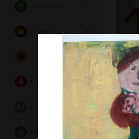
Notre planete
Animaux
Mangeur
aux smar
Objets
Divers - Gr
2021
Imaginaire
Famille
Portraits