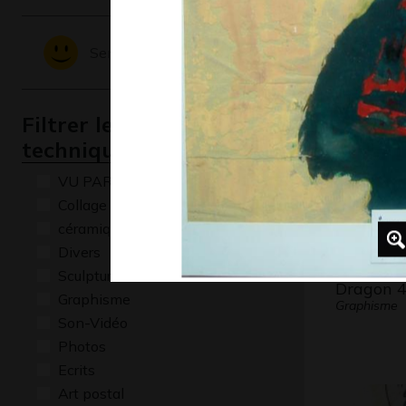
Salière a
Art postal, 
Sentiments - Emotions
Filtrer les oeuvres par
technique
VU PAR CLAUDE PONTI
Collage
céramique
Divers
Sculptures
Dragon 
Graphisme
Graphisme
Son-Vidéo
Photos
Ecrits
Art postal