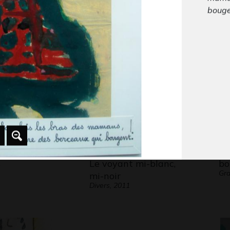
vec œil
Autoportrait de
Vo
boug
2015
Gra
Daniel
Graphisme, 2009
4
Le voyant mi-blanc,
bo
Gra
mi-noir
Divers, 2011