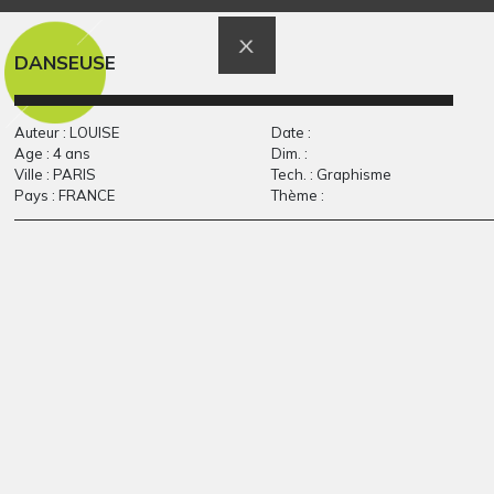
Dragon gravé
Œuvre 52
DANSEUSE
Graphisme, 2013
Graphisme, 2014
Auteur : LOUISE
Date :
Age : 4 ans
Dim. :
Ville : PARIS
Tech. : Graphisme
Pays : FRANCE
Thème :
L’eau sur les cailloux
La machine à goûter
Graphisme
Graphisme, 2014