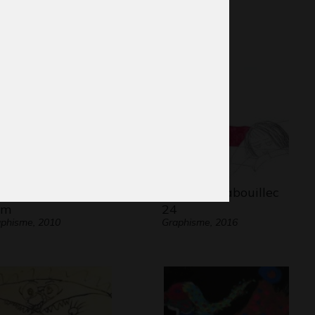
stine en drawing
Lucile et Babouillec
um
24
phisme, 2010
Graphisme, 2016