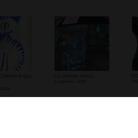
Cheshire qui
La chaise d’eau
SI
Sculptures, 2009
20
 2014