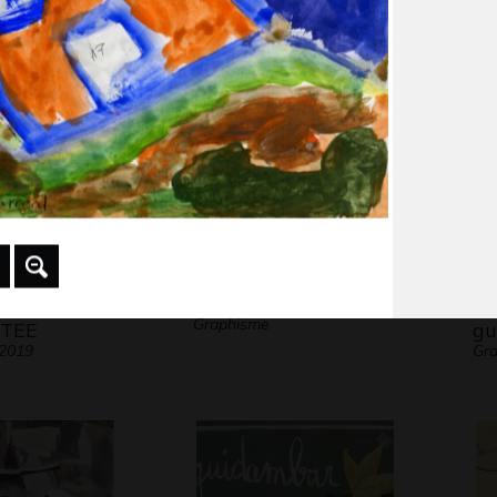
 2014
Graphisme
ON
N comme Nature
Ju
Graphisme
TEE
g
 2019
Gra