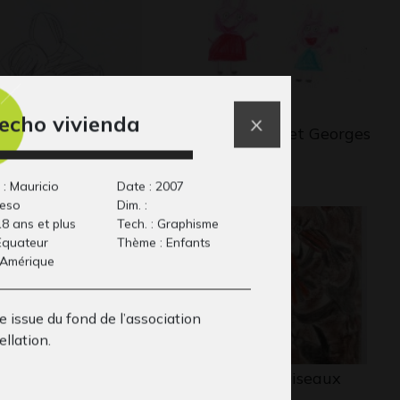
echo vivienda
cile 73
Peppa Pig et Georges
phisme, 2012
2015
 : Mauricio
Date : 2007
ieso
Dim. :
18 ans et plus
Tech. : Graphisme
 Equateur
Thème : Enfants
 Amérique
 issue du fond de l’association
llation.
no et Eloi
O comme Oiseaux
its, 2015
Graphisme