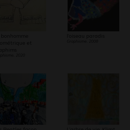
 bonhomme
l’oiseau paradis
Graphisme, 2008
ométrique et
aphims
phisme, 2020
s Beatles façon
L’arbre de vie, Klimt