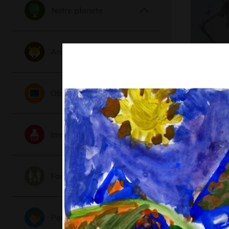
Notre planete
Animaux
Q comme
Graphisme
Objets
Imaginaire
Famille
a poor l
Portraits
cowboy