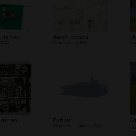
 de foot
dessin chinois
Ma
 2012
Graphisme, 2020
Gra
 aérien
Petilus
C
-
Graphisme - Divers, 2017
pr
Gra