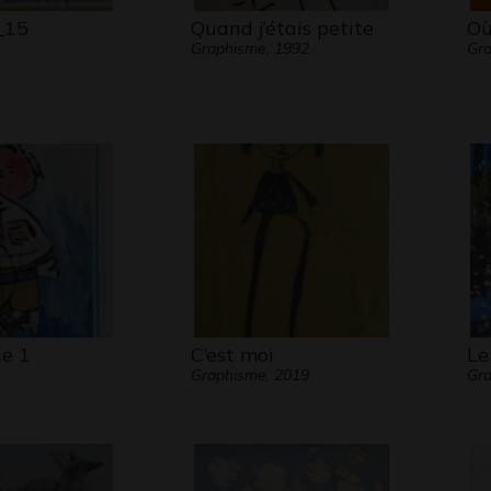
_15
Quand j’étais petite
Où
Graphisme, 1992
Gra
le 1
C’est moi
Le 
Graphisme, 2019
Gr