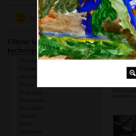
Graphisme,
Sentiments - Emotions
Filtrer les oeuvres par
technique
VU PAR CLAUDE PONTI
Collage
céramique
LA MAIS
Divers
ENCHAN
Sculptures
Graphisme,
Graphisme
Son-Vidéo
Photos
Ecrits
Art postal