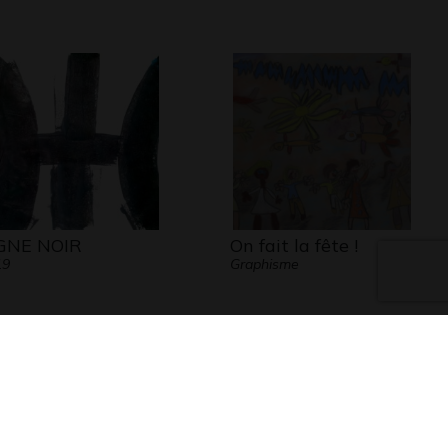
GNE NOIR
On fait la fête !
19
Graphisme