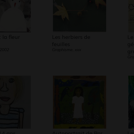
 la fleur
Les herbiers de
Le
feuilles
gé
 2002
Graphisme, xxx
gr
Gra
14 ans
Autoportrait de Bor
Le