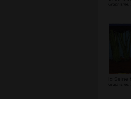
Graphisme,
la Seine 
Graphisme,