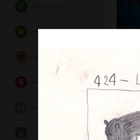
Notre planete
Animaux
Ronde bl
Graphisme
Objets
Imaginaire
Famille
Portraits
tissage 1