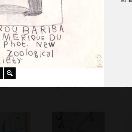
Techni
Graphisme, 2018
Gra
le village
He
 2021
Graphisme, 2008
Gr