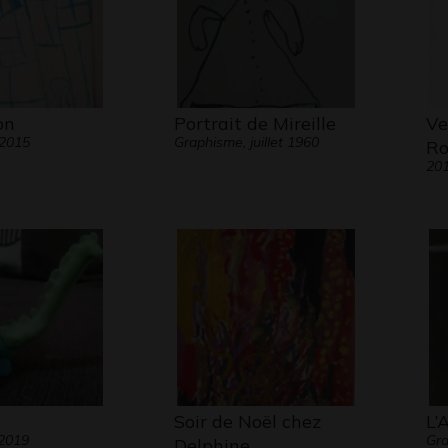
on
Portrait de Mireille
Ve
 2015
Graphisme, juillet 1960
Ro
20
Soir de Noël chez
L’
 2019
Gra
Delphine…