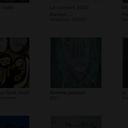
 Voler
Le concert 2007
Ma
Auteur :…
ma
Graphisme, 02/2007
Div
ur fond doré
femme poisson
la
inconnue
2012
Gra