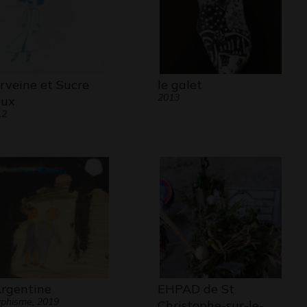
rveine et Sucre
le galet
2013
ux
12
Argentine
EHPAD de St
phisme, 2019
Christophe-sur-le-