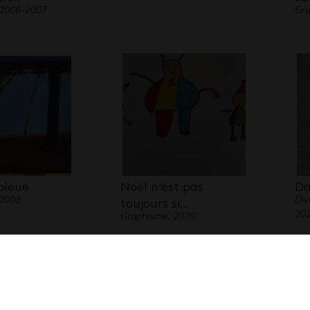
 2006-2007
Gra
bleue
Noël n'est pas
Da
 2003
Div
toujours si…
20
Graphisme, 2020