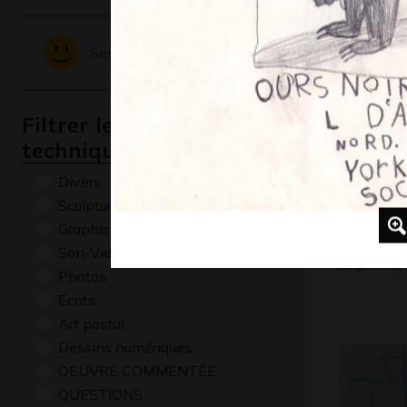
Divers
Sentiments - Emotions
Filtrer les oeuvres par
technique
Divers
Sculptures
Graphisme
Bestioles
Son-Vidéo
Graphisme,
Photos
Ecrits
Art postal
Dessins numériques
OEUVRE COMMENTÉE
QUESTIONS