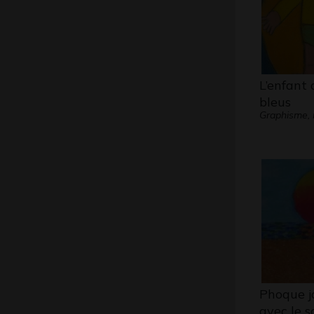
L’enfant
bleus
Graphisme, 
Phoque j
avec le so