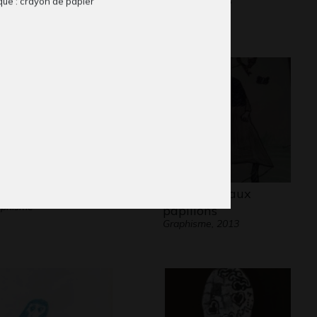
que : crayon de papier
phisme, 1969
6/05/20
lena, 3 ans
Petite fille aux
aphisme
papillons
Graphisme, 2013