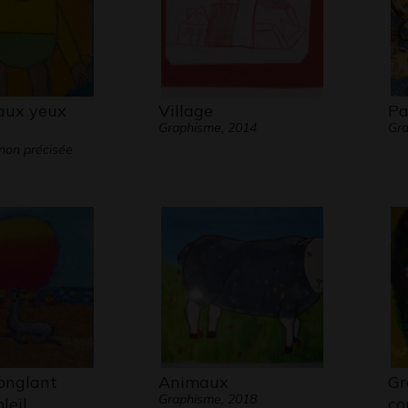
 aux yeux
Village
Pa
Graphisme, 2014
Gra
non précisée
onglant
Animaux
Gr
Graphisme, 2018
leil
co