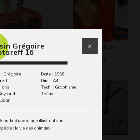
sin Grégoire
u #7
Autoportrait de
otareff 16
phisme, 2017
Gulsemin
Graphisme, 2009
 : Grégoire
Date : 1958
reff
Dim. : A4
5 ans
Tech. : Graphisme
 Beyrouth
Thème :
 Liban
 A partir d’une image illustrant une
pédie : la vie des animaux.
rril et voitures
Les Ombres