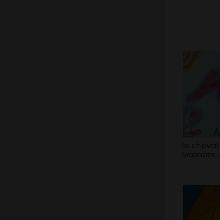
le cheval
Graphisme,