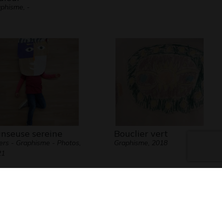
phisme, -
nseuse sereine
Bouclier vert
ers - Graphisme - Photos,
Graphisme, 2018
21