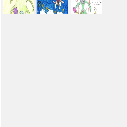
Animaux sauvages
La licorne
Graphisme, 2018-2021
Graphisme, 2022
Maisons sur l’eau
Une famille
Graphisme, 2018-2021
Graphisme