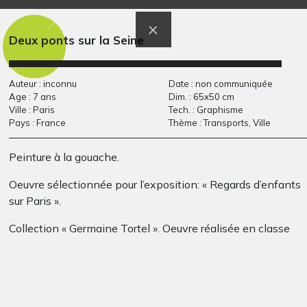
Graphisme, 2013
Graphisme
Deux ponts sur la Seine
Auteur : inconnu
Date : non communiquée
Age : 7 ans
Dim. : 65x50 cm
Ville : Paris
Tech. : Graphisme
Pays : France
Thème : Transports, Ville
Peinture à la gouache.
Patte d’ours de Léo
les initiales.
Oeuvre sélectionnée pour l’exposition: « Regards d’enfants
Graphisme, 2014
Sculptures, 2007
sur Paris ».
Collection « Germaine Tortel ». Oeuvre réalisée en classe