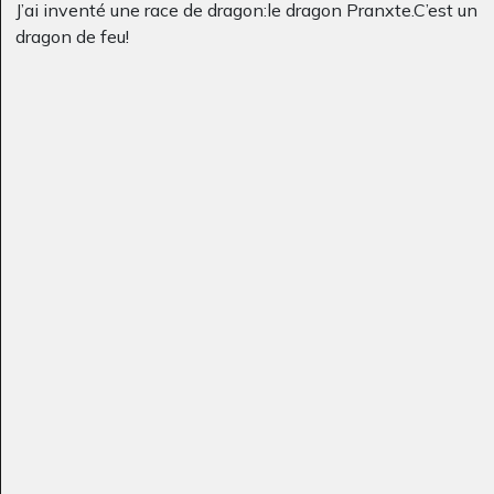
J’ai inventé une race de dragon:le dragon Pranxte.C’est un
dragon de feu!
pitou l’enfant roi
Oiseau enchanté
Graphisme, 2011
Graphisme, -
Brain perez 4-3-1
suite Klimt arbre de