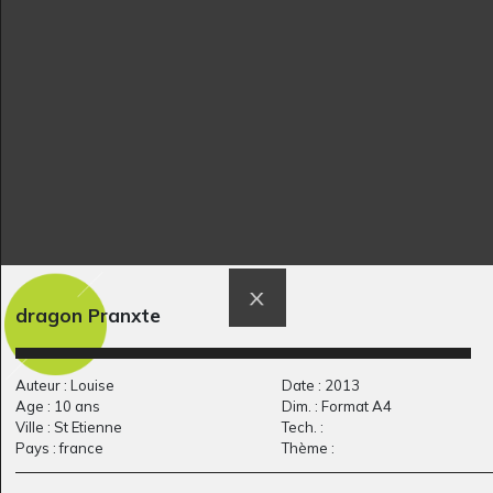
Chevaux
Chouette
Graphisme
Graphisme, 2022
dragon Pranxte
Lucile et Babouillec
Lucile #26
Graphisme, 2017
29
Graphisme, 2016
Auteur : Louise
Date : 2013
Age : 10 ans
Dim. : Format A4
Ville : St Etienne
Tech. :
Pays : france
Thème :