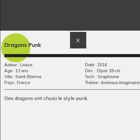
Qu’est ce qui la fait…
Évasion
Dragons Punk
Graphisme
Graphisme, 2021
Auteur : Louise
Date : 2016
Age : 13 ans
Dim. : 15par 18 cm
Ville : Saint-Etienne
Tech. : Graphisme
Pays : France
Thème : Animaux imaginaire
Des dragons ont choisi le style punk
les arbres et les
P comme Parents
Graphisme, inconnue
oiseaux