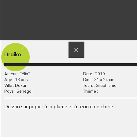
Protéger la nature
Aussi grand qu’un
Art postal, 2015
toit
Draiko
2020
Auteur : FélixT
Date : 2010
Age : 13 ans
Dim. : 31 x 24 cm
Ville : Dakar
Tech. : Graphisme
Pays : Sénégal
Thème :
Dessin sur papier à la plume et à l’encre de chine