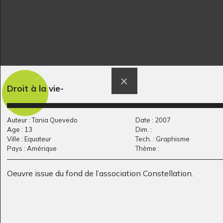
Arbre 3
Fleurs
Droit à la vie-
Graphisme, 2015
2017
Auteur : Tania Quevedo
Date : 2007
Age : 13
Dim. :
Ville : Equateur
Tech. : Graphisme
Pays : Amérique
Thème :
Oeuvre issue du fond de l’association Constellation.