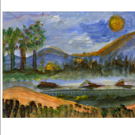
Musée des oeuvres des enfants
Filtrer les oeuvres par thème
Filtrer les oeuvres par technique
4260
oeuvres trouvées