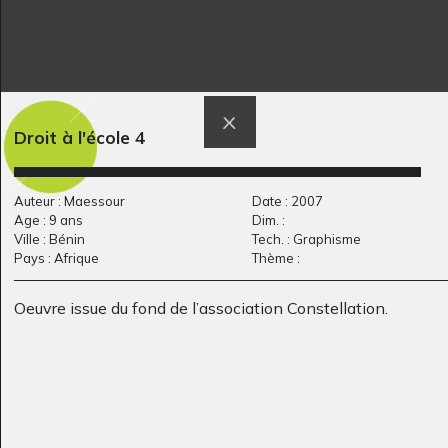
Sculptures, 2019
Graphisme, 2012
Droit à l'école 4
Auteur : Maessour
Date : 2007
Age : 9 ans
Dim. :
Ville : Bénin
Tech. : Graphisme
Cheval 3
barque fleurie
Pays : Afrique
Thème :
Graphisme
Graphisme, -
Oeuvre issue du fond de l’association Constellation.