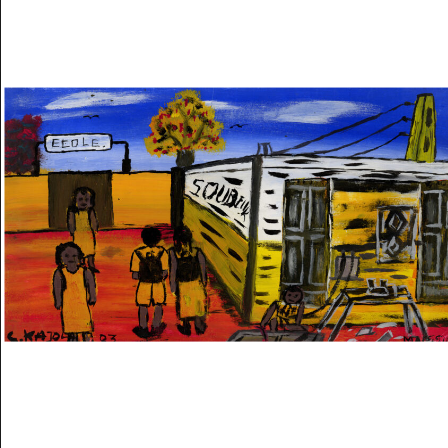
Musée des oeuvres des enfants
Filtrer les oeuvres par thème
Filtrer les oeuvres par technique
4260
oeuvres trouvées