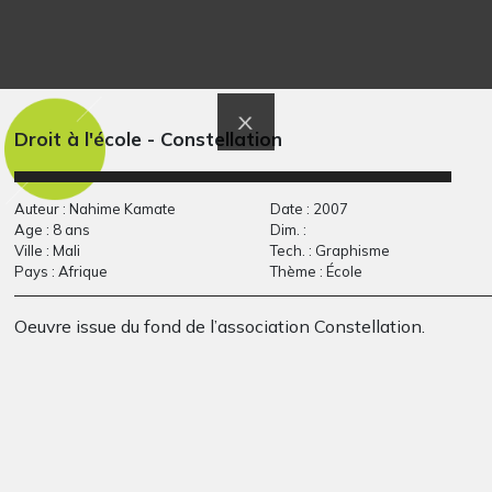
Le Brésil
Le clown heureux
Graphisme, 2019
Graphisme, décembre 2007
Droit à l'école - Constellation
Auteur : Nahime Kamate
Date : 2007
Age : 8 ans
Dim. :
Ville : Mali
Tech. : Graphisme
Pays : Afrique
Thème : École
Oeuvre issue du fond de l’association Constellation.
Le temps qui passe
Lucile #17
Graphisme, 2019
Graphisme, 2017