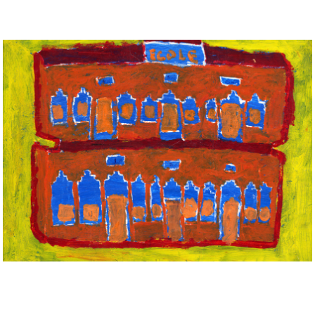
Musée des oeuvres des enfants
Filtrer les oeuvres par thème
Filtrer les oeuvres par technique
4260
oeuvres trouvées