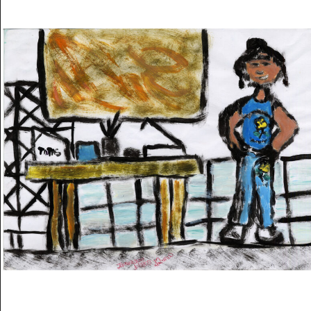
Musée des oeuvres des enfants
Filtrer les oeuvres par thème
Filtrer les oeuvres par technique
4260
oeuvres trouvées