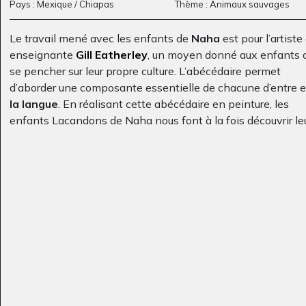
Pays : Mexique / Chiapas
Thème : Animaux sauvages
Le travail mené avec les enfants de
Naha
est pour l’artiste 
enseignante
Gill Eatherley
, un moyen donné aux enfants 
se pencher sur leur propre culture. L’abécédaire permet
d’aborder une composante essentielle de chacune d’entre el
la langue
. En réalisant cette abécédaire en peinture, les
enfants Lacandons de Naha nous font à la fois découvrir le
patrimoine culturel et naturel, puisque chaque lettre est illus
Petit portrait
Dessin de la tour
par un animal ou une plante qui font partie du quotidien des
Graphisme, 2014
Eiffel
villageois de Naha.
Graphisme