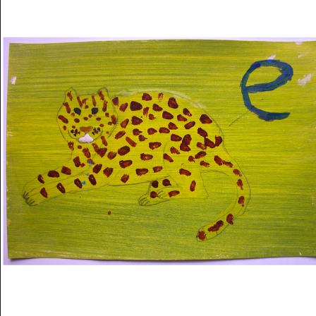
Musée des oeuvres des enfants
Filtrer les oeuvres par thème
Filtrer les oeuvres par technique
4260
oeuvres trouvées