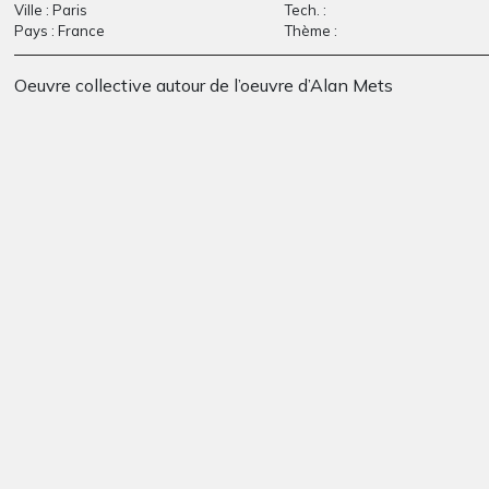
Ville : Paris
Tech. :
Pays : France
Thème :
Le clown #7
« les arbres
Graphisme
récréatifs »
Oeuvre collective autour de l’oeuvre d’Alan Mets
Graphisme, 2008
Inconnu, 2 ans
Mosaïque de paysage
Graphisme
Graphisme, 2005