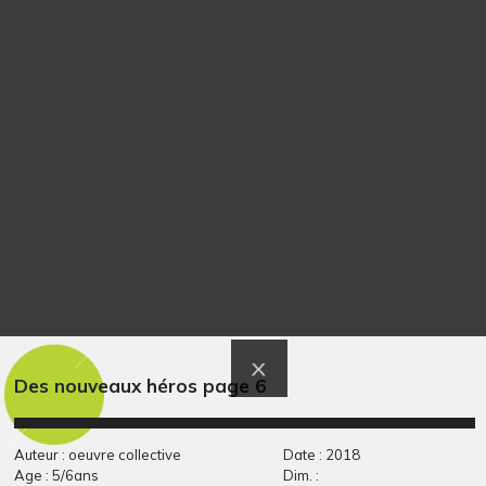
Lola HG 6
Boulanger
Graphisme
Graphisme
Des nouveaux héros page 6
Auteur : oeuvre collective
Date : 2018
Age : 5/6ans
Dim. :