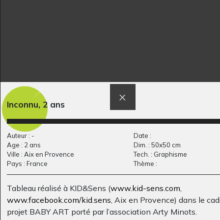
Inconnu, 2 ans
Le loup déguisé en
Les mésanges
Ecrits, 2012
grand-mère
Graphisme, 2014
Auteur : -
Date :
Age : 2 ans
Dim. : 50x50 cm
Ville : Aix en Provence
Tech. : Graphisme
Pays : France
Thème :
Tableau réalisé à KID&Sens (
www.kid-sens.com
,
www.facebook.com/kid.sens
, Aix en Provence) dans le cad
projet BABY ART porté par l’association Arty Minots.