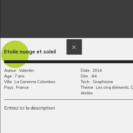
Lola P15
Château à 25 cases
Graphisme
Graphisme, 2020
Etoile nuage et soleil
Auteur : Valentin
Date : 2014
Age : 7 ans
Dim. : A4
Ville : La Garenne Colombes
Tech. : Graphisme
Pays : France
Thème : Les cinq éléments, Ci
étoiles
Entrez ici la description
Legatus
Anatomies
Divers - Graphisme, 2017