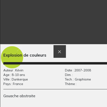
Explosion de couleurs
LES TÉKINOUS
Bechi sees you
Divers - Sculptures -
Graphisme, 2017
Graphisme, 2021
Auteur : Kévin
Date : 2007-2008
Age : 8-10 ans
Dim. :
Ville : Dunkerque
Tech. : Graphisme
Pays : France
Thème :
Gouache abstraite