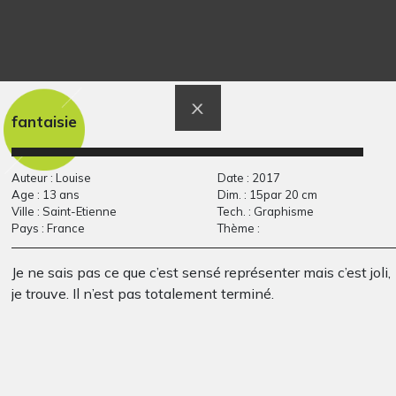
Triptyque 3
L’armoire de
Photos, 2008
Catharina
2013
fantaisie
Auteur : Louise
Date : 2017
Age : 13 ans
Dim. : 15par 20 cm
Ville : Saint-Etienne
Tech. : Graphisme
Pays : France
Thème :
Je ne sais pas ce que c’est sensé représenter mais c’est joli,
je trouve. Il n’est pas totalement terminé.
Droit à l’éducation
Flori et la rose
Graphisme, 2007
couleur…
Graphisme, 2006