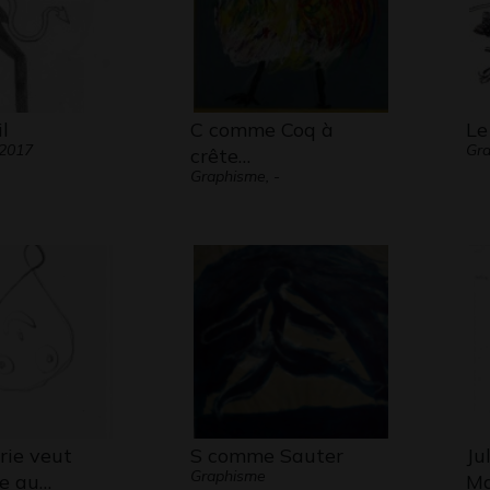
l
C comme Coq à
Le
 2017
Gra
crête…
Graphisme, -
rie veut
S comme Sauter
Ju
Graphisme
e au…
Ma