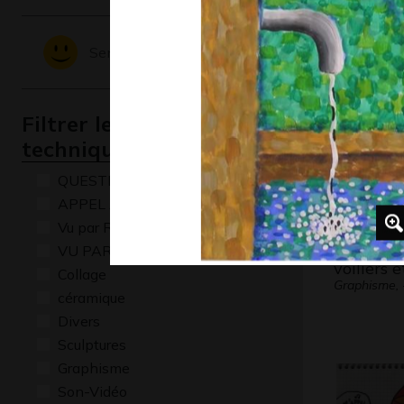
U comme
Graphisme,
Sentiments - Emotions
Filtrer les oeuvres par
technique
QUESTIONS
APPEL A CREATION
Vu par René Baldy
VU PAR CLAUDE PONTI
voiliers 
Collage
Graphisme, 
céramique
Divers
Sculptures
Graphisme
Son-Vidéo