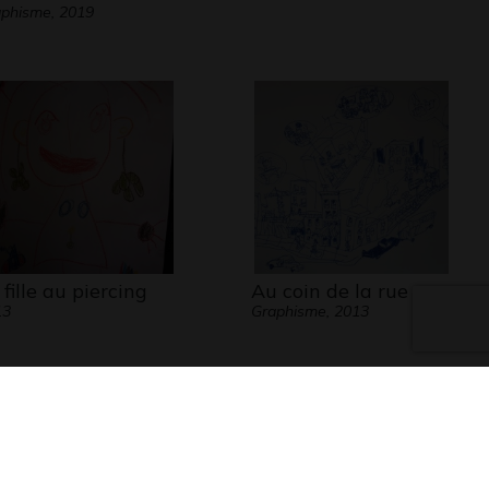
phisme, 2019
 fille au piercing
Au coin de la rue
13
Graphisme, 2013