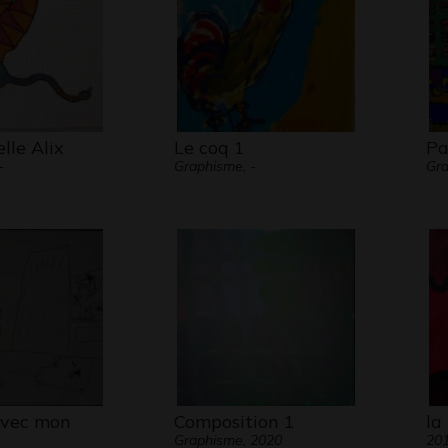
lle Alix
Le coq 1
Pa
-
Graphisme, -
Gr
 avec mon
Composition 1
la
Graphisme, 2020
20