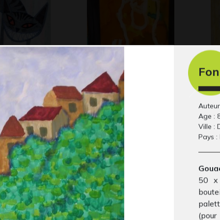
Fon
Cheshire de
Alexis en drawing
Po
gum
ja
Auteur
 2015
Graphisme, 2010
Gra
Age : 
Ville 
Pays :
Gouac
50 x 
boute
palett
(pour