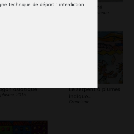
gne technique de départ : interdiction
ours de Giovanni
La maternité
plat et du contour noir. But recherché :
phisme, 2014
Graphisme, inconnue
ger les couleurs et réfléchir à la
re de rendre une surface « vivante »,
er un contraste.
agon asiatique
Le serpent à plumes
phisme, 2015
indique…
Graphisme