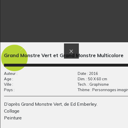
Tiens on me regarde
Masque 4
Grand Monstre Vert et Grand Monstre Multicolore
Graphisme - OEUVRE
Graphisme - OEUVRE
COMMENTÉE, 2017
COMMENTÉE
Auteur :
Date : 2016
Age :
Dim. : 50 X 60 cm
Ville :
Tech. : Graphisme
Pays :
Thème : Personnages imagin
D’après Grand Monstre Vert, de Ed Emberley.
Collage
Peinture