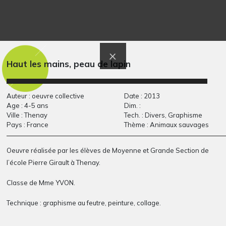
Animaux sauvages
C comme Coq à
Graphisme, 2018-2021
crête…
Graphisme, -
Haut les mains, peau de lapin
Auteur : oeuvre collective
Date : 2013
Age : 4-5 ans
Dim. :
Ville : Thenay
Tech. : Divers, Graphisme
Pays : France
Thème : Animaux sauvages
Oeuvre réalisée par les élèves de
Moyenne et Grande Section
de
l’école
Pierre Girault à Thenay.
Les arbres et le
arbre vert dans le
fleuve
vent
Classe de
Mme YVON
.
Graphisme, 2008
Graphisme, 2000
Technique : graphisme au feutre, peinture, collage.