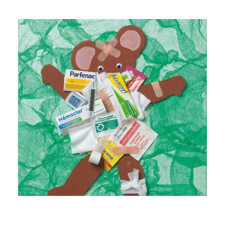
Musée des oeuvres des enfants
Filtrer les oeuvres par thème
Filtrer les oeuvres par technique
4260
oeuvres trouvées