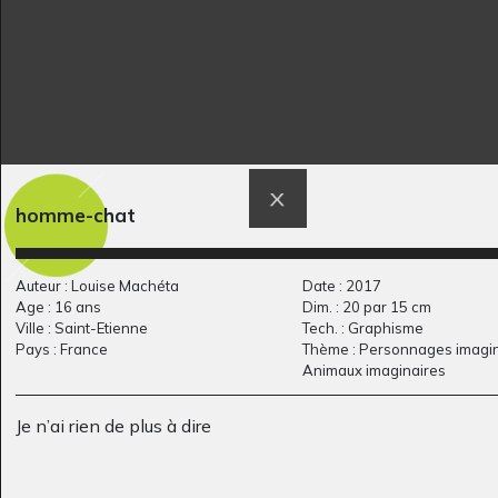
homme-chat
Arts menagers
La décoiffeuse Lefi
Graphisme, 2019
Sculptures, 2015
Auteur : Louise Machéta
Date : 2017
Age : 16 ans
Dim. : 20 par 15 cm
Ville : Saint-Etienne
Tech. : Graphisme
Pays : France
Thème : Personnages imagin
Animaux imaginaires
Je n’ai rien de plus à dire