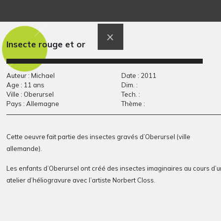
La ronde du monde
Maman qui dort
Graphisme, -
Graphisme, 2010
Insecte rouge et or
Auteur : Michael
Date : 2011
Age : 11 ans
Dim. :
Ville : Oberursel
Tech. :
Pays : Allemagne
Thème :
Cette oeuvre fait partie des insectes gravés d’Oberursel (ville
Poisson
Lucile 24
allemande).
Graphisme, 2009
Graphisme, 2011
Les enfants d’Oberursel
ont créé des insectes imaginaires
au cours d’u
atelier d’héliogravure avec l’artiste Norbert Closs.
Cet atelier a eu lieu dans le cadre du projet européen Comenius Regio «
Biodiversity » entre les villes jumelles d’Epinay-sur-Seine et Oberursel.