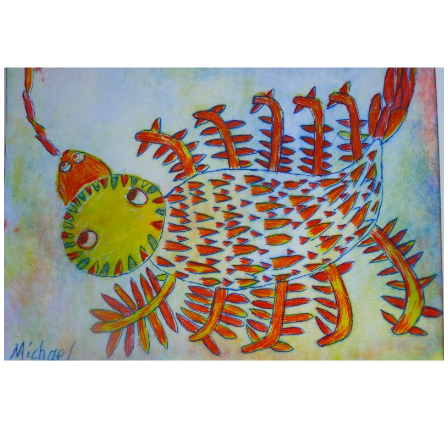
Musée des oeuvres des enfants
Filtrer les oeuvres par thème
Filtrer les oeuvres par technique
4260
oeuvres trouvées