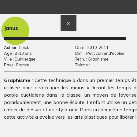
Phare sur une mer
Gabrielle
Graphisme, 2017
calme
Graphisme, 2007-2008
Janus
Auteur : Loïck
Date : 2010-2011
Age : 8-10 ans
Dim. : Petit cahier d'écolier
Ville : Dunkerque
Tech. : Graphisme
Pays : France
Thème :
Graphisme
: Cette technique a dans un premier temps ét
utilisée pour « s’occuper les mains » durant les temps d
Constructeur serein
Bête à cornes
parole quotidiens dans la classe, un moyen de favoriser
Divers - Graphisme - Photos,
Sculptures, 2008
paradoxalement, une bonne écoute. L’enfant utilise un peti
2021
cahier de dessin et un stylo noir. Dans un deuxième temps
cette activité a évolué vers les arts plastiques pour libérer 
créativité. Parfois point de départ vers le grand format et l
couleur, les « griffonnages automatiques » ont aussi fourn