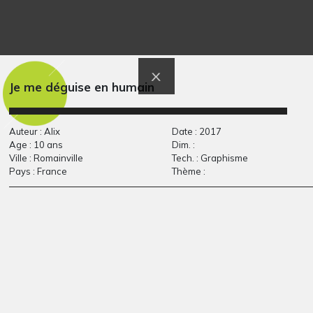
Je suis obliger de lui…
Les chasseurs
Graphisme, 2017
Graphisme, 2006
Je me déguise en humain
Auteur : Alix
Date : 2017
Age : 10 ans
Dim. :
Ville : Romainville
Tech. : Graphisme
Pays : France
Thème :
Animal triste
Les yeux au ciel
Graphisme, 2015
Graphisme, 2010