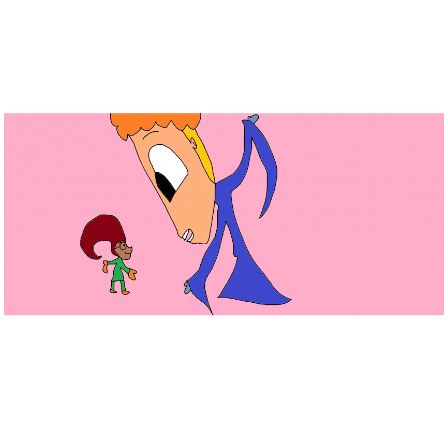
Musée des oeuvres des enfants
Filtrer les oeuvres par thème
Filtrer les oeuvres par technique
4260
oeuvres trouvées